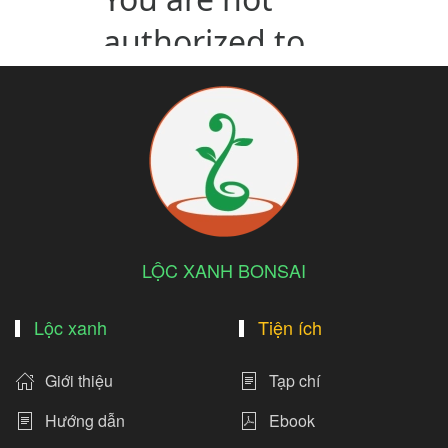
LỘC XANH BONSAI
Lộc xanh
Tiện ích
Giới thiệu
Tạp chí
Hướng dẫn
Ebook