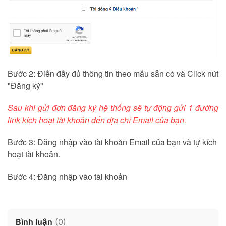
Bước 2: Điền đầy đủ thông tin theo mẫu sẵn có và Click nút
"Đăng ký"
Sau khi gửi đơn đăng ký hệ thống sẽ tự động gửi 1 đường
link kích hoạt tài khoản đến địa chỉ Email của bạn.
Bước 3: Đăng nhập vào tài khoản Email của bạn và tự kích
hoạt tài khoản.
Bước 4: Đăng nhập vào tài khoản
Bình luận
(
0
)